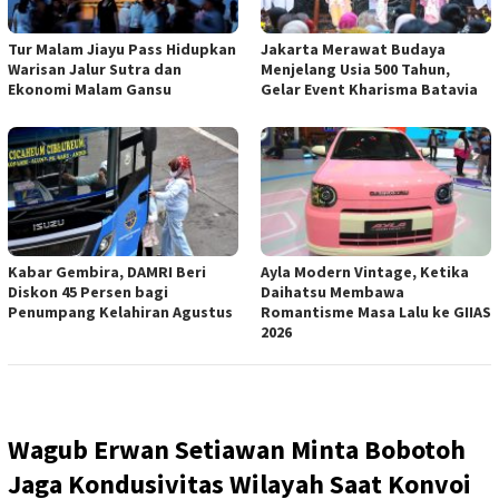
Tur Malam Jiayu Pass Hidupkan
Jakarta Merawat Budaya
Warisan Jalur Sutra dan
Menjelang Usia 500 Tahun,
Ekonomi Malam Gansu
Gelar Event Kharisma Batavia
Kabar Gembira, DAMRI Beri
Ayla Modern Vintage, Ketika
Diskon 45 Persen bagi
Daihatsu Membawa
Penumpang Kelahiran Agustus
Romantisme Masa Lalu ke GIIAS
2026
Wagub Erwan Setiawan Minta Bobotoh
Jaga Kondusivitas Wilayah Saat Konvoi