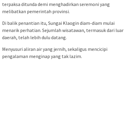
terpaksa ditunda demi menghadirkan seremoni yang
melibatkan pemerintah provinsi.
Di balik penantian itu, Sungai Klaogin diam-diam mulai
menarik perhatian. Sejumlah wisatawan, termasuk dari luar
daerah, telah lebih dulu datang.
Menyusuri aliran air yang jernih, sekaligus mencicipi
pengalaman menginap yang tak lazim.