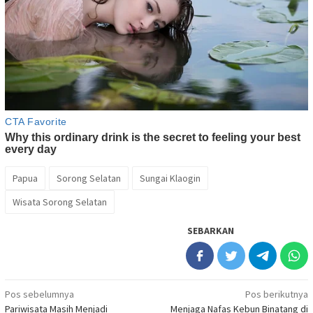
Papua
Sorong Selatan
Sungai Klaogin
Wisata Sorong Selatan
SEBARKAN
Navigasi
Pos sebelumnya
Pos berikutnya
Pariwisata Masih Menjadi
Menjaga Nafas Kebun Binatang di