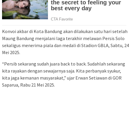
Konvoi akbar di Kota Bandung akan dilakukan satu hari setelah
Maung Bandung menjalani laga terakhir melawan Persis Solo
sekaligus menerima piala dan medali di Stadion GBLA, Sabtu, 24
Mei 2025.
“Persib sekarang sudah juara back to back. Sudahlah sekarang
kita rayakan dengan sewajarnya saja. Kita perbanyak syukur,
kita jaga kemanan masyarakat,” ujar Erwan Setiawan di GOR
Saparua, Rabu 21 Mei 2025.