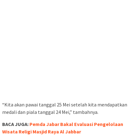
“Kita akan pawai tanggal 25 Mei setelah kita mendapatkan
medali dan piala tanggal 24 Mei,” tambahnya.
BACA JUGA:
Pemda Jabar Bakal Evaluasi Pengelolaan
Wisata Religi Masjid Raya Al Jabbar