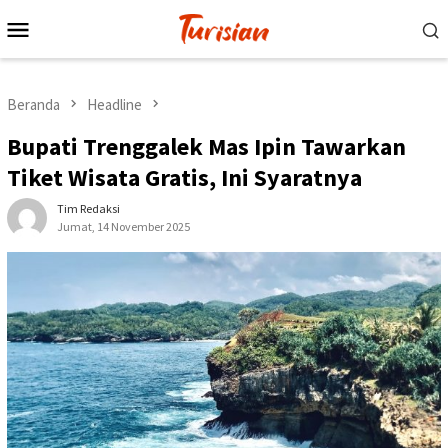
Loncat
Menu
ke
Mobile
konten
Beranda
Headline
Bupati Trenggalek Mas Ipin Tawarkan
Tiket Wisata Gratis, Ini Syaratnya
Tim Redaksi
Jumat, 14 November 2025