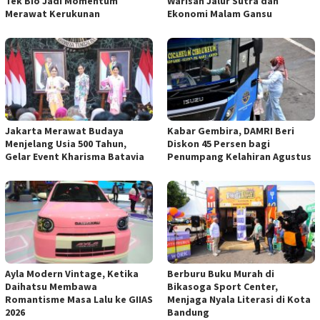
Tek Bio Jadi Momentum
Warisan Jalur Sutra dan
Merawat Kerukunan
Ekonomi Malam Gansu
Jakarta Merawat Budaya
Kabar Gembira, DAMRI Beri
Menjelang Usia 500 Tahun,
Diskon 45 Persen bagi
Gelar Event Kharisma Batavia
Penumpang Kelahiran Agustus
Ayla Modern Vintage, Ketika
Berburu Buku Murah di
Daihatsu Membawa
Bikasoga Sport Center,
Romantisme Masa Lalu ke GIIAS
Menjaga Nyala Literasi di Kota
2026
Bandung