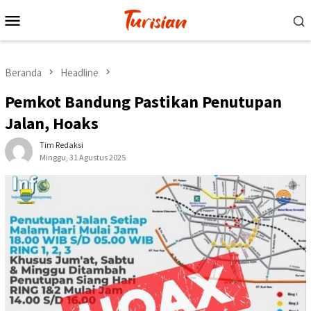
Loncat
Menu
ke
Mobile
konten
Beranda
Headline
Pemkot Bandung Pastikan Penutupan
Jalan, Hoaks
Tim Redaksi
Minggu, 31 Agustus 2025