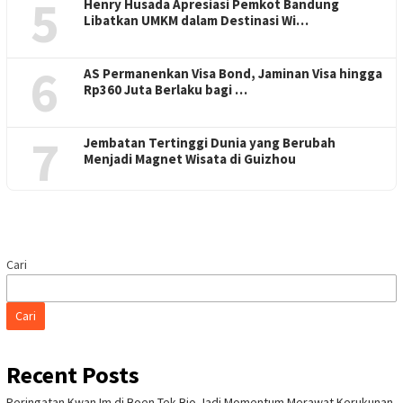
5
Henry Husada Apresiasi Pemkot Bandung
Libatkan UMKM dalam Destinasi Wi…
6
AS Permanenkan Visa Bond, Jaminan Visa hingga
Rp360 Juta Berlaku bagi …
7
Jembatan Tertinggi Dunia yang Berubah
Menjadi Magnet Wisata di Guizhou
Cari
Cari
Recent Posts
Peringatan Kwan Im di Boen Tek Bio Jadi Momentum Merawat Kerukunan