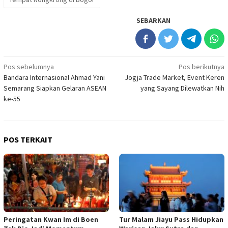
SEBARKAN
Navigasi
Pos sebelumnya
Pos berikutnya
Bandara Internasional Ahmad Yani
Jogja Trade Market, Event Keren
pos
Semarang Siapkan Gelaran ASEAN
yang Sayang Dilewatkan Nih
ke-55
POS TERKAIT
Peringatan Kwan Im di Boen
Tur Malam Jiayu Pass Hidupkan