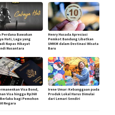
a Perdana Bawakan
Henry Husada Apresiasi
ya Hati, Lagu yang
Pemkot Bandung Libatkan
adi Napas Hikayat
UMKM dalam Destinasi Wisata
andi Nusantara
Baru
ermanenkan Visa Bond,
Irene Umar: Kebanggaan pada
nan Visa hingga Rp360
Produk Lokal Harus Dimulai
 Berlaku bagi Pemohon
dari Lemari Sendiri
 50 Negara