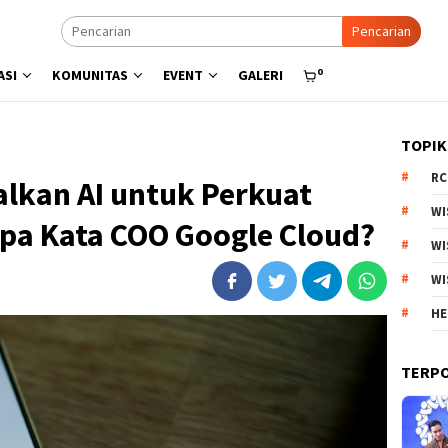
Pencarian
0
ASI
KOMUNITAS
EVENT
GALERI
TOPIK
RC
lkan AI untuk Perkuat
WI
pa Kata COO Google Cloud?
WI
WI
HE
TERP