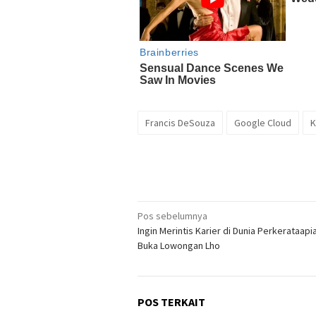
Francis DeSouza
Google Cloud
K
Navigasi
Pos sebelumnya
Ingin Merintis Karier di Dunia Perkerataapi
pos
Buka Lowongan Lho
POS TERKAIT