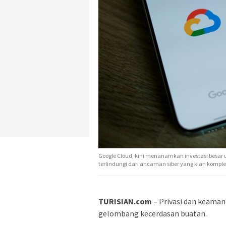
Google Cloud, kini menanamkan investasi besar 
terlindungi dari ancaman siber yang kian komple
TURISIAN.com
– Privasi dan keaman
gelombang kecerdasan buatan.