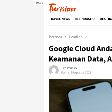
Loncat
tutup
ke
konten
TRAVEL NEWS
INSPIRASI
DESTIN
Beranda
Headline
Google Cloud Anda
Keamanan Data, A
Tim Redaksi
Kamis, 28 Agustus 2025