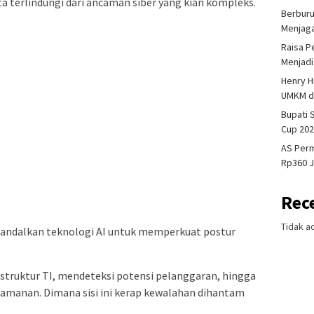
rta terlindungi dari ancaman siber yang kian kompleks.
Berburu
Menjaga
Raisa P
Menjadi
Henry H
UMKM da
Bupati
Cup 202
AS Perm
Rp360 J
Rec
Tidak a
gandalkan teknologi AI untuk memperkuat postur
astruktur TI, mendeteksi potensi pelanggaran, hingga
amanan. Dimana sisi ini kerap kewalahan dihantam