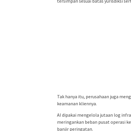
tersimpan sesuai batas yurisdiksi se
Tak hanya itu, perusahaan juga men
keamanan kliennya.
AI dipakai mengelola jutaan log infr
meringankan beban pusat operasi ke
banjir peringatan.