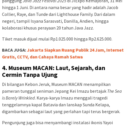
panggung
Java Jazz Festival 2025
di JIExpo Kemayoran, 31 Mei
hingga 1 Juni. Di antara nama besar yang hadir adalah Jacob
Collier, Raye, dan Tunde dari Lighthouse Family. Dari dalam
negeri, tampil Isyana Sarasvati, Danilla, Andien, hingga
kolaborasi khusus perayaan 20 tahun Java Jazz.
Tiket masuk dijual mulai Rp1.025.000 hingga Rp2.625.000.
BACA JUGA:
Jakarta Siapkan Ruang Publik 24 Jam, Internet
Gratis, CCTV, dan Cahaya Ramah Satwa
4. Museum MACAN: Laut, Sejarah, dan
Cermin Tanpa Ujung
Di bilangan Kebon Jeruk, Museum MACAN menampilkan
pameran tunggal seniman Jepang Kei Imazu bertajuk
The Sea
is Barely Wrinkled
. Karya-karya Imazu menggali tragedi
tenggelamnya kapal Batavia dan lanskap Sunda Kelapa,
digambarkan sebagai laut yang perlahan tapi terus bergerak.
Pengunjung juga bisa menyambangi instalasi ikonis Yayoi