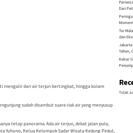
Pariwis
Dari Pe
Peringa
Moment
Tur Mal
dan Ek
Jakarta
Tahun, 
Kabar G
Penump
Rec
i mengalir dari air terjun bertingkat, hingga kolam
Tidak a
engunjung sudah disambut suara riak air yang menyusup
nya tetap panorama. Ada air terjun, dekat jalan pula,
kata Yuhono, Ketua Kelompok Sadar Wisata Kedung Pedut,