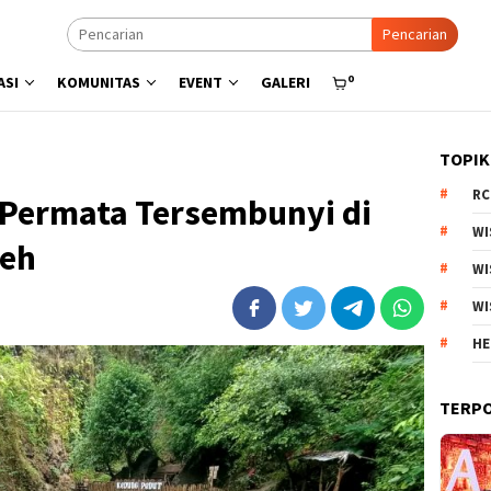
Pencarian
0
ASI
KOMUNITAS
EVENT
GALERI
TOPIK
RC
 Permata Tersembunyi di
WI
reh
WI
WI
HE
TERP