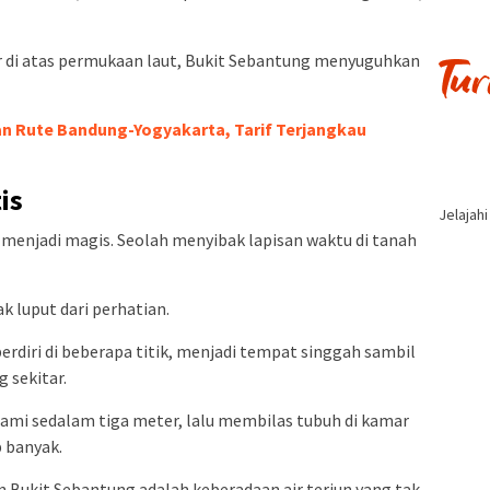
r di atas permukaan laut, Bukit Sebantung menyuguhkan
n Rute Bandung-Yogyakarta, Tarif Terjangkau
is
Jelajah
 menjadi magis. Seolah menyibak lapisan waktu di tanah
ak luput dari perhatian.
rdiri di beberapa titik, menjadi tempat singgah sambil
 sekitar.
ami sedalam tiga meter, lalu membilas tubuh di kamar
p banyak.
n Bukit Sebantung adalah keberadaan air terjun yang tak