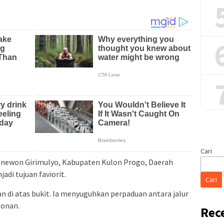
Cari
anewon Girimulyo, Kabupaten Kulon Progo, Daerah
adi tujuan faviorit.
Cari
 di atas bukit. Ia menyuguhkan perpaduan antara jalur
honan.
Rec