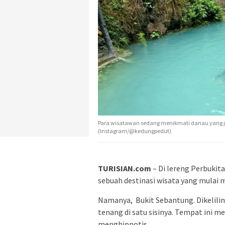
Para wisatawan sedang menikmati danau yang je
(Instagram/@kedungpedut)
TURISIAN.com
– Di lereng Perbukit
sebuah destinasi wisata yang mulai 
Namanya, Bukit Sebantung. Dikelil
tenang di satu sisinya. Tempat ini 
menghipnotis.