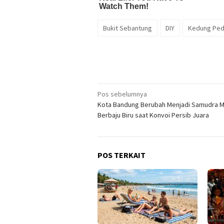
Bukit Sebantung
DIY
Kedung Ped
Navigasi
Pos sebelumnya
Kota Bandung Berubah Menjadi Samudra M
pos
Berbaju Biru saat Konvoi Persib Juara
POS TERKAIT