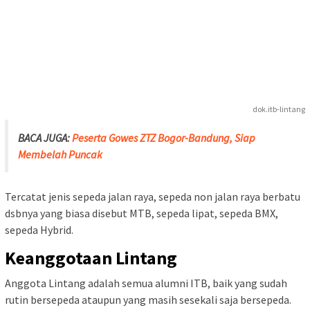
BACA JUGA:
Komunitas itb-Lintang, Mengumpulkan Alumni
untuk Gowes Bareng (Part 1)
Acara gowes ini diikuti beberapa saja, terutama dari goweser 86
dan dari 89 – IHG. Titik kumpul dari acara ini adalah di McD
depan Pasar Simpang.
Gowes kedua adalah gowes menuju ke kawasan Gunung
Puntang. Ini merupakan gowes terjauh pertama kali yang
dilakukan oleh Lintang.
Dengan titik kumpul di Lapangan Tegal Lega, kemudian menuju
ke arah tempat wisata Gunung Puntang.
Gowes bersama berikutnya adalah rute Kawah Tangkuban
Perahu dari sisi barat, melalui jalur perkebunan the Sukawana.
Pada gowes ini, Kang Aris G mengajak rombongan dari grup
Roger Bagen. Event ini juga menjadi event pertama Lintang