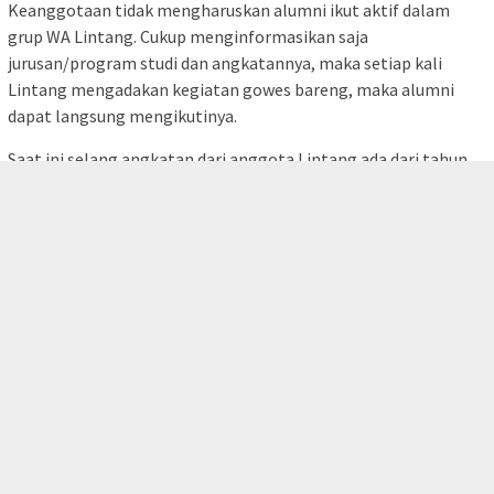
berinteraksi dengan grup gowes lain.
Bersepeda sebagai hobi untuk meningkatkan kesehatan tubuh
juga berfaedah untuk ajang silaturahmi alumni dan menjalin
persaudaraan dan kebersamaan.
Dalam komuitas Lintang ITB ini, kegiatan bersepeda
tutup
memberikan kebebasan bagi anggotanya untuk memilih jenis
sepeda yang digunakan.