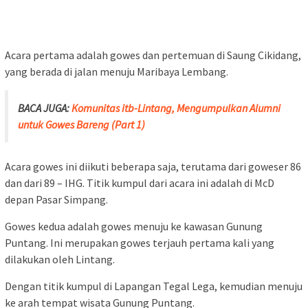
Dari sinilah kemudian saling membuka diri, untuk bisa saling
merasakan gowes pada medan yang belum dirasakan.
Terutama bagi alumni yang belum pernah bersepeda di
lingkungan pegunungan – cross country dan MTB pada jalur
downhill yang ringan.