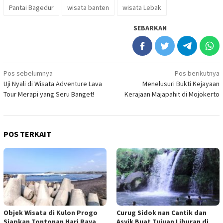
Pantai Bagedur
wisata banten
wisata Lebak
SEBARKAN
Navigasi
Pos sebelumnya
Pos berikutnya
Uji Nyali di Wisata Adventure Lava
Menelusuri Bukti Kejayaan
pos
Tour Merapi yang Seru Banget!
Kerajaan Majapahit di Mojokerto
POS TERKAIT
Objek Wisata di Kulon Progo
Curug Sidok nan Cantik dan
Siapkan Tontonan Hari Raya
Asyik Buat Tujuan Liburan di