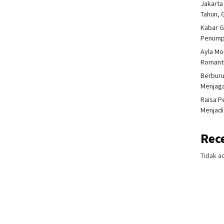
Jakarta
Tahun, 
Kabar G
Penump
Ayla Mo
Romanti
Berburu
Menjaga
Raisa P
Menjadi
Rec
Tidak a