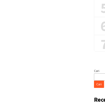
Cari
Cari
Rec