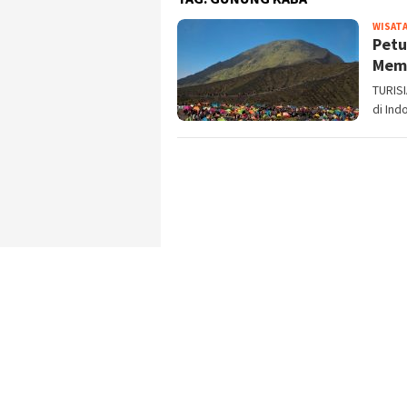
WISATA
Petu
Mem
TURIS
di Ind