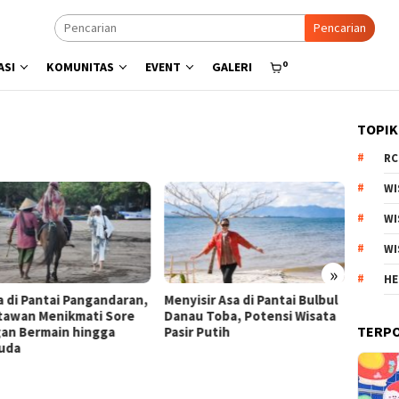
Pencarian
0
ASI
KOMUNITAS
EVENT
GALERI
TOPIK
RC
WI
WI
WI
»
HE
a di Pantai Pangandaran,
Menyisir Asa di Pantai Bulbul
Kebun 
tawan Menikmati Sore
Danau Toba, Potensi Wisata
Arjuno
TERP
an Bermain hingga
Pasir Putih
Produk
uda
Esteti