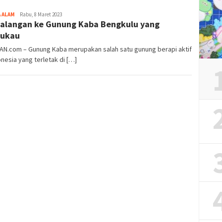
Iwan
 ALAM
Rabu, 8 Maret 2023
alangan ke Gunung Kaba Bengkulu yang
Gunawan
ukau
IAN.com – Gunung Kaba merupakan salah satu gunung berapi aktif
onesia yang terletak di […]